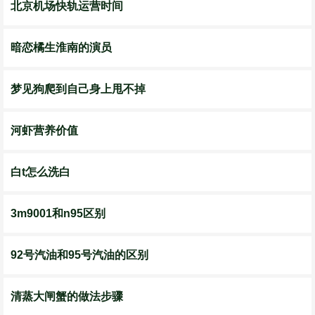
北京机场快轨运营时间
暗恋橘生淮南的演员
梦见狗爬到自己身上甩不掉
河虾营养价值
白t怎么洗白
3m9001和n95区别
92号汽油和95号汽油的区别
清蒸大闸蟹的做法步骤