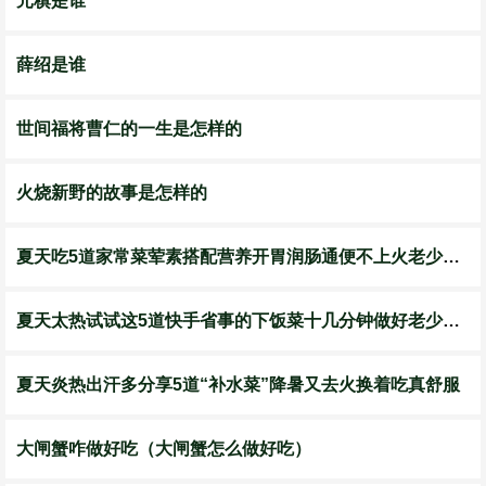
元稹是谁
薛绍是谁
世间福将曹仁的一生是怎样的
火烧新野的故事是怎样的
夏天吃5道家常菜荤素搭配营养开胃润肠通便不上火老少皆宜
夏天太热试试这5道快手省事的下饭菜十几分钟做好老少皆宜
夏天炎热出汗多分享5道“补水菜”降暑又去火换着吃真舒服
大闸蟹咋做好吃（大闸蟹怎么做好吃）