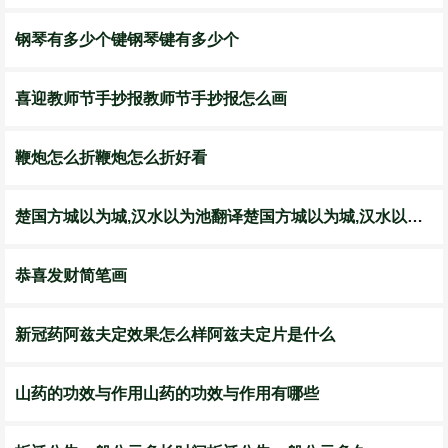
钢琴有多少个键钢琴键有多少个
喜迎教师节手抄报教师节手抄报怎么画
鞭炮怎么折鞭炮怎么折好看
楚国方城以为城,汉水以为池翻译楚国方城以为城,汉水以为池翻译国字
恭喜发财简笔画
新冠药阿兹夫定效果怎么样阿兹夫定片是什么
山药的功效与作用山药的功效与作用有哪些