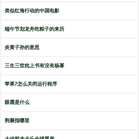
类似红海行动的中国电影
端午节划龙舟吃粽子的来历
炎黄子孙的意思
三生三世枕上书有没有杨幂
苹果7怎么关闭运行程序
眼霜是什么
荆襄指哪里
大侦探皮卡丘全球票房