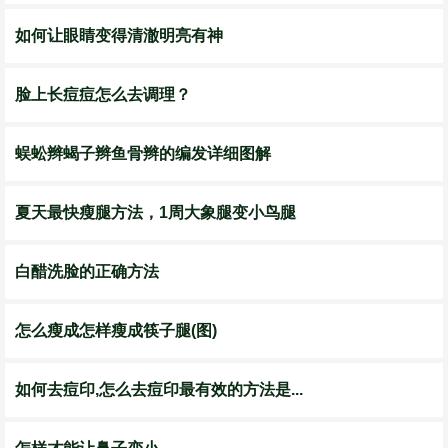
如何让眼睛变得清澈明亮有神
脸上长痘痘怎么去调理？
蜈蚣辫蝎子辫鱼骨辫的编发详细图解
夏天最快瘦腿方法，1周大象腿变小鸟腿
白醋洗脸的正确方法
怎么瘦成怎样瘦成筷子腿(图)
如何去痘印,怎么去痘印最有效的方法是...