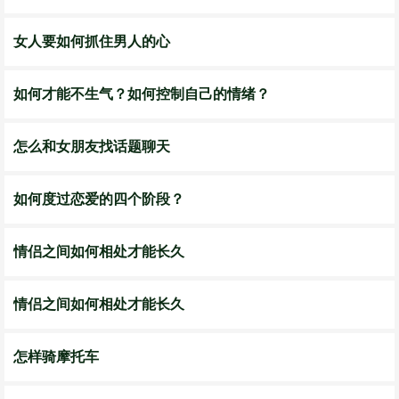
女人要如何抓住男人的心
如何才能不生气？如何控制自己的情绪？
怎么和女朋友找话题聊天
如何度过恋爱的四个阶段？
情侣之间如何相处才能长久
情侣之间如何相处才能长久
怎样骑摩托车