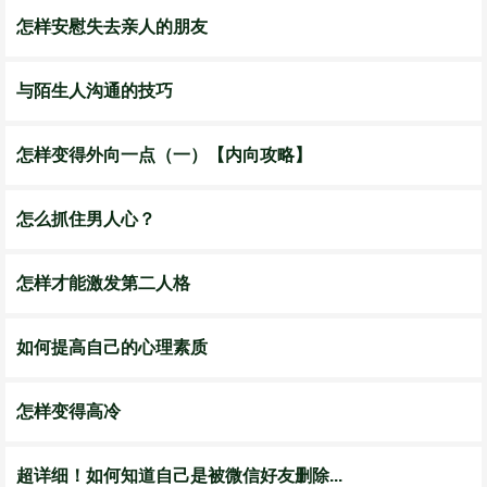
怎样安慰失去亲人的朋友
与陌生人沟通的技巧
怎样变得外向一点（一）【内向攻略】
怎么抓住男人心？
怎样才能激发第二人格
如何提高自己的心理素质
怎样变得高冷
超详细！如何知道自己是被微信好友删除...