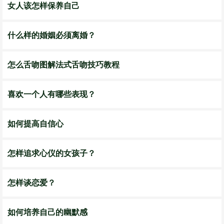
女人该怎样保养自己
什么样的婚姻必须离婚？
怎么舌吻图解法式舌吻技巧教程
喜欢一个人有哪些表现？
如何提高自信心
怎样追求心仪的女孩子？
怎样谈恋爱？
如何培养自己的幽默感