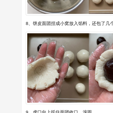
8、饼皮面团捏成小窝放入馅料，还包了几个
9、虎口向上托住面团收口，滚圆