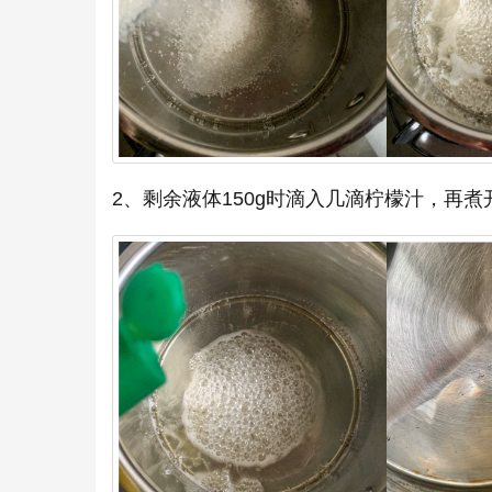
2、剩余液体150g时滴入几滴柠檬汁，再