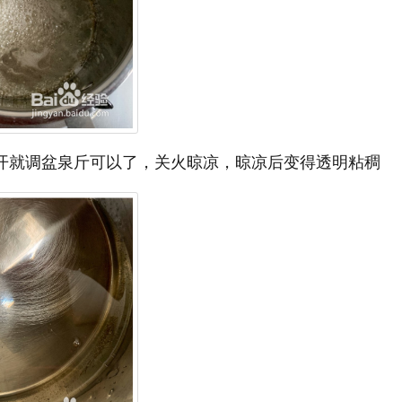
煮开就调盆泉斤可以了，关火晾凉，晾凉后变得透明粘稠