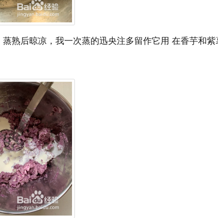
，蒸熟后晾凉，我一次蒸的迅央注多留作它用 在香芋和紫