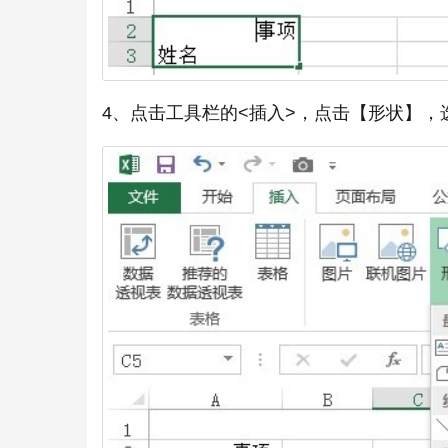
4、点击工具栏的<插入>，点击【形状】