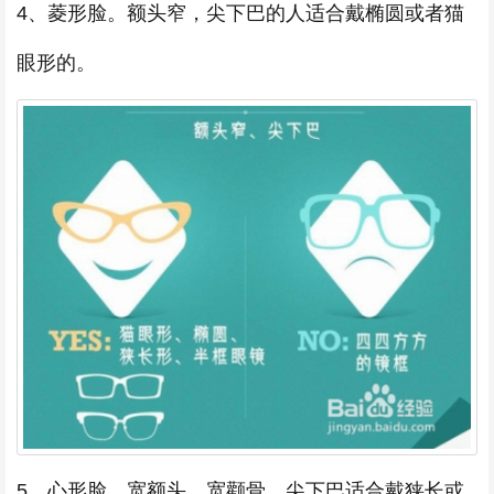
4、菱形脸。额头窄，尖下巴的人适合戴椭圆或者猫
眼形的。
5、心形脸。宽额头、宽颧骨、尖下巴适合戴狭长或