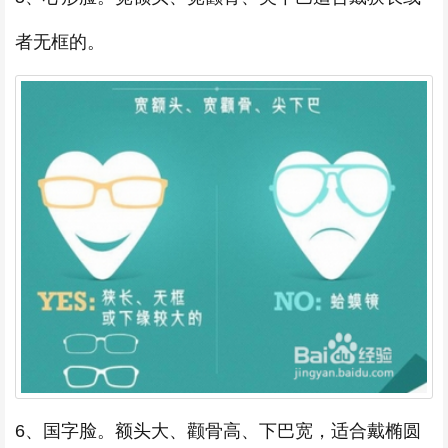
者无框的。
6、国字脸。额头大、颧骨高、下巴宽，适合戴椭圆