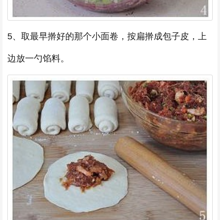
5、取最早擀好的那个小面卷，按扁擀成包子皮，上
边放一勺馅料。