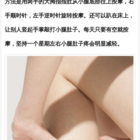
方法是用两手的大拇指指肚从小腿底部往上按摩，右
手顺时针，左手逆时针旋转按摩。还可以趴在床上，
让别人竖起手掌敲打小腿肚子。每天只要有空就按
摩，坚持一个星期左右小腿肚子疼会明显减轻。