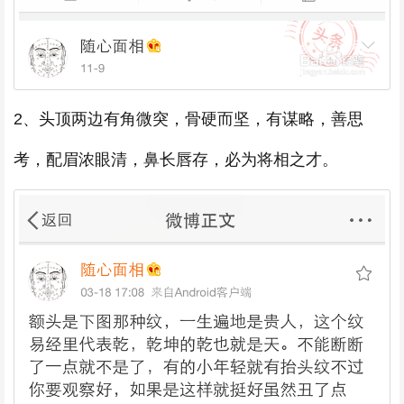
2、头顶两边有角微突，骨硬而坚，有谋略，善思
考，配眉浓眼清，鼻长唇存，必为将相之才。