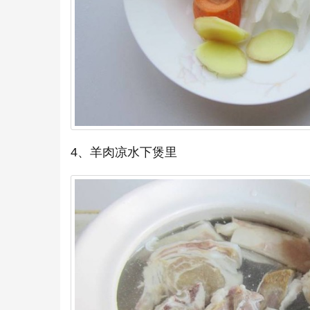
4、羊肉凉水下煲里