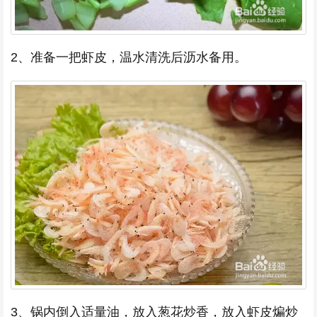
2、准备一把虾皮，温水清洗后沥水备用。
3、锅内倒入适量油，放入葱花炒香，放入虾皮煸炒