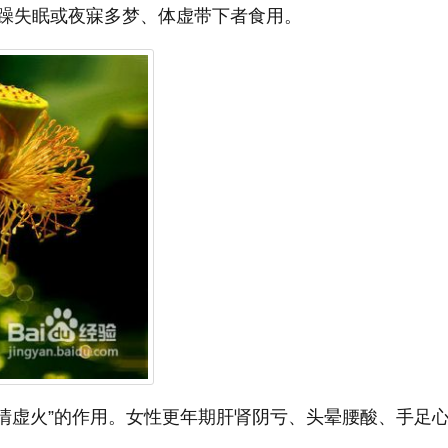
躁失眠或夜寐多梦、体虚带下者食用。
、清虚火”的作用。女性更年期肝肾阴亏、头晕腰酸、手足