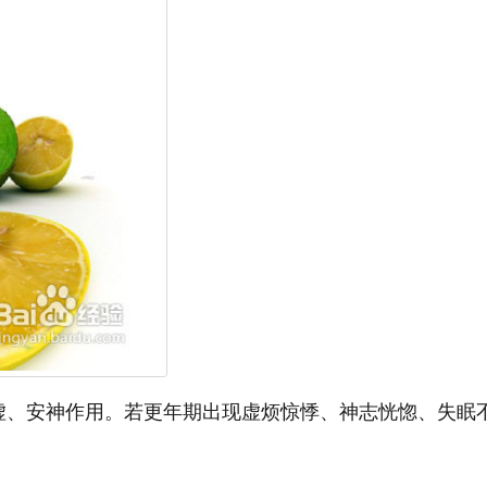
虚、安神作用。若更年期出现虚烦惊悸、神志恍惚、失眠