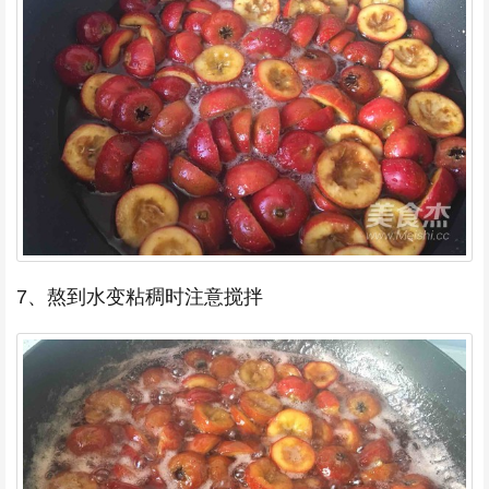
7、熬到水变粘稠时注意搅拌