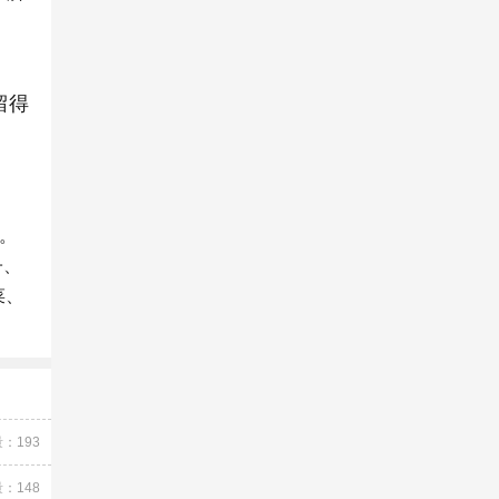
留得
。
子、
菜、
：193
：148