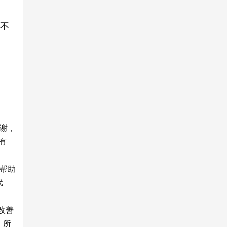
不
谢，
有
帮助
代
改善
，所