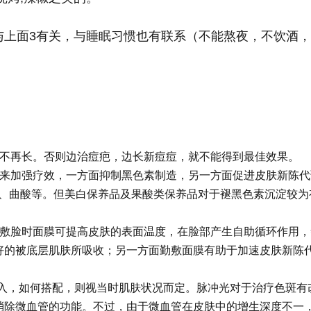
上面3有关，与睡眠习惯也有联系（不能熬夜，不饮酒，
痘不再长。否则边治痘疤，边长新痘痘，就不能得到最佳效果。
品来加强疗效，一方面抑制黑色素制造，另一方面促进皮肤新陈代
酸、曲酸等。但美白保养品及果酸类保养品对于褪黑色素沉淀较为
面敷脸时面膜可提高皮肤的表面温度，在脸部产生自助循环作用，
好的被底层肌肤所吸收；另一方面勤敷面膜有助于加速皮肤新陈
导入，如何搭配，则视当时肌肤状况而定。脉冲光对于治疗色斑有
消除微血管的功能。不过，由于微血管在皮肤中的增生深度不一