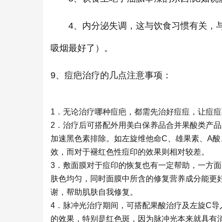
4、内分泌失调，这与饮食习惯有关，与
吸烟最好了）。
9、痘疤治疗的几点注意事项：
1．无论治疗哪种痘疤，都需先治好痘痘，让痘
2．治疗后可搭配外用美白保养品合并果酸类产
加速黑色素排除。如左旋维他命C、雄果素、A
效，而对于褪红色性痘印的效果则相对较差。
3．敷面膜对于痘印的恢复也有一定帮助，一方
肤色均匀，同时面膜中所含的修复营养成分能更
谢，帮助肌肤自我修复。
4．脉冲光治疗期间，可搭配果酸治疗及左旋C
的效果，特别是红色斑，因为脉冲光本来就具有