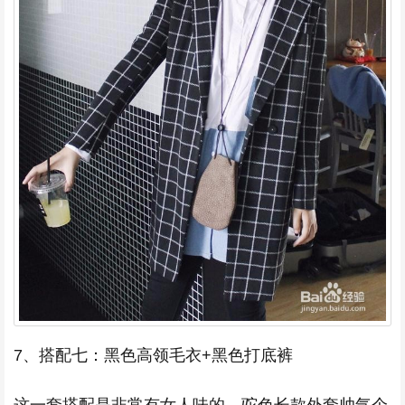
7、搭配七：黑色高领毛衣+黑色打底裤
这一套搭配是非常有女人味的，驼色长款外套帅气个