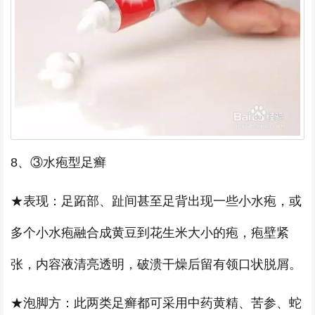
8、③水疱型足癣
★表现：足跖部、趾间甚至足背出现一些小水疱，或
多个小水疱融合成黄豆到花生米大小的疱，疱壁紧
张，内容液清亮透明，破溃干燥后留有领口状脱屑。
★泡脚方：此两类足癣都可采用中药黄精、苦参、蛇