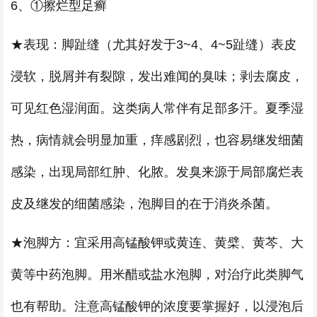
6、①擦烂型足癣
★表现：脚趾缝（尤其好发于3~4、4~5趾缝）表皮
浸软，脱屑并有裂隙，发出难闻的臭味；剥去腐皮，
可见红色湿润面。这类病人常伴有足部多汗。夏季湿
热，病情就会明显加重，痒感剧烈，也容易继发细菌
感染，出现局部红肿、化脓。发臭来源于局部腐烂表
皮及继发的细菌感染，泡脚目的在于消炎杀菌。
★泡脚方：宜采用高锰酸钾或黄连、黄檗、黄芩、大
黄等中药泡脚。用米醋或盐水泡脚，对治疗此类脚气
也有帮助。注意高锰酸钾的浓度要掌握好，以浸泡后