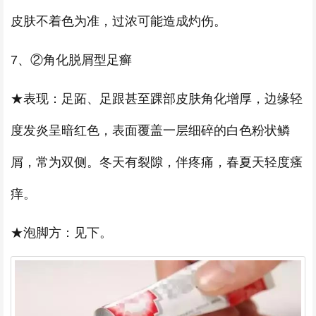
皮肤不着色为准，过浓可能造成灼伤。
7、②角化脱屑型足癣
★表现：足跖、足跟甚至踝部皮肤角化增厚，边缘轻
度发炎呈暗红色，表面覆盖一层细碎的白色粉状鳞
屑，常为双侧。冬天有裂隙，伴疼痛，春夏天轻度瘙
痒。
★泡脚方：见下。