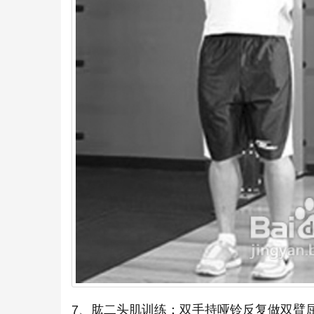
7、肱二头肌训练：双手持哑铃反复做双臂