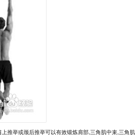
上推举或颈后推举可以有效锻炼肩部,三角肌中束,三角