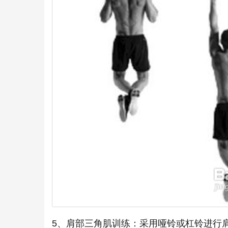
5、肩部三角肌训练：采用哑铃或杠铃进行肩