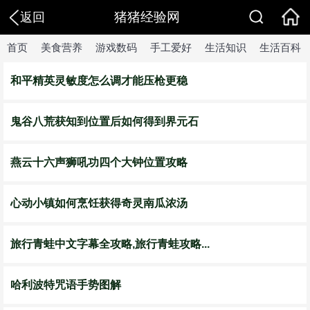
猪猪经验网
返回
首页
美食营养
游戏数码
手工爱好
生活知识
生活百科
和平精英灵敏度怎么调才能压枪更稳
鬼谷八荒获知到位置后如何得到界元石
燕云十六声狮吼功四个大钟位置攻略
心动小镇如何烹饪获得奇灵南瓜浓汤
旅行青蛙中文字幕全攻略,旅行青蛙攻略...
哈利波特咒语手势图解