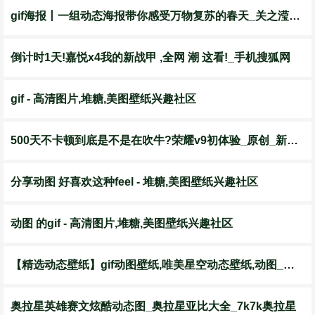
gif海报丨一组动态海报带你感受万物复苏的春天_关之滢_刘萌萌_设计
倒计时1天!嘉悦x4我的新战甲 ,全网 潮 这看!_手机搜狐网
gif - 高清图片,堆糖,美图壁纸兴趣社区
500天不卡顿到底是不是在吹牛?荣耀v9初体验_原创_新浪众测
分享动图 好喜欢这种feel - 堆糖,美图壁纸兴趣社区
动图 的gif - 高清图片,堆糖,美图壁纸兴趣社区
【精选动态壁纸】gif动图壁纸,唯美星空动态壁纸,动图_壁纸_动态_唯美
奥拉星英雄赛文炫酷动态图_奥拉星亚比大全_7k7k奥拉星