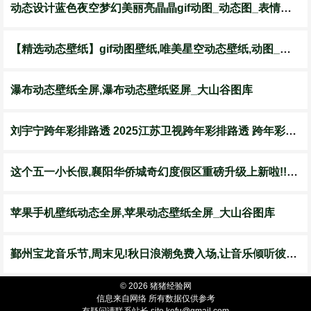
动态设计蓝色夜空梦幻美丽亮晶晶gif动图_动态图_表情包下载_soogif
【精选动态壁纸】gif动图壁纸,唯美星空动态壁纸,动图_壁纸_动态_唯美
瀑布动态壁纸全屏,瀑布动态壁纸竖屏_大山谷图库
刘宇宁跨年彩排路透 2025江苏卫视跨年彩排路透 跨年彩排 央妈跨
这个五一小长假,襄阳华侨城奇幻度假区重磅升级上新啦!!!收好这份全新
苹果手机壁纸动态全屏,苹果动态壁纸全屏_大山谷图库
鄞州宝龙音乐节,周末见!秋日浪潮免费入场,让音乐倾听彼此_宁波市_陈
© 2026 猪猪经验网
信息来自网络 所有数据仅供参考