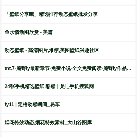
「壁纸分享哦」精选推荐动态壁纸批发分享
鱼水情动图欣赏 - 美篇
动态壁纸 - 高清图片,堆糖,美图壁纸兴趣社区
tnt.7-麓野ly最新章节-免费小说-全文免费阅读-麓野ly作品-话本小说网
24张手机精选壁纸,酷感十足!_手机搜狐网
fy11 | 定格动感瞬间_易车
烟花特效动态,烟花特效素材_大山谷图库