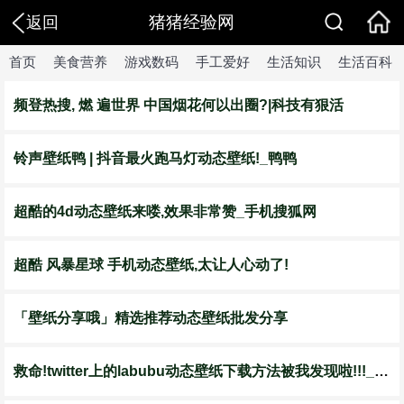
猪猪经验网
返回
首页
美食营养
游戏数码
手工爱好
生活知识
生活百科
频登热搜, 燃 遍世界 中国烟花何以出圈?|科技有狠活
铃声壁纸鸭 | 抖音最火跑马灯动态壁纸!_鸭鸭
超酷的4d动态壁纸来喽,效果非常赞_手机搜狐网
超酷 风暴星球 手机动态壁纸,太让人心动了!
「壁纸分享哦」精选推荐动态壁纸批发分享
救命!twitter上的labubu动态壁纸下载方法被我发现啦!!!_表情_视频_ap