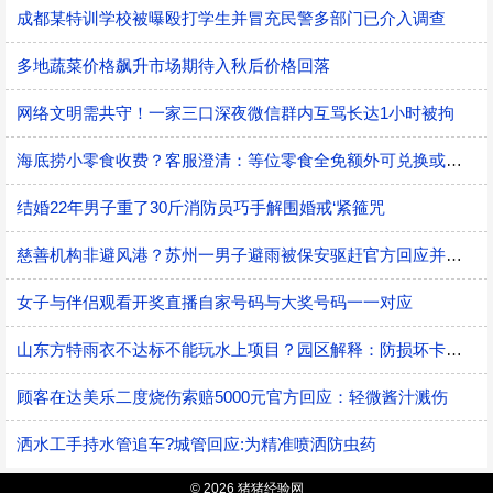
成都某特训学校被曝殴打学生并冒充民警多部门已介入调查
多地蔬菜价格飙升市场期待入秋后价格回落
网络文明需共守！一家三口深夜微信群内互骂长达1小时被拘
海底捞小零食收费？客服澄清：等位零食全免额外可兑换或购买
结婚22年男子重了30斤消防员巧手解围婚戒‘紧箍咒
慈善机构非避风港？苏州一男子避雨被保安驱赶官方回应并致歉
女子与伴侣观看开奖直播自家号码与大奖号码一一对应
山东方特雨衣不达标不能玩水上项目？园区解释：防损坏卡机风险
顾客在达美乐二度烧伤索赔5000元官方回应：轻微酱汁溅伤
洒水工手持水管追车?城管回应:为精准喷洒防虫药
© 2026 猪猪经验网