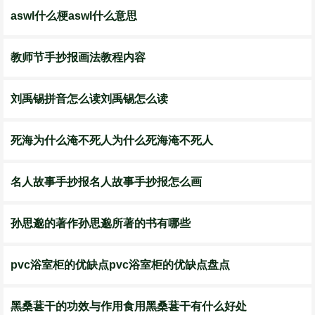
aswl什么梗aswl什么意思
教师节手抄报画法教程内容
刘禹锡拼音怎么读刘禹锡怎么读
死海为什么淹不死人为什么死海淹不死人
名人故事手抄报名人故事手抄报怎么画
孙思邈的著作孙思邈所著的书有哪些
pvc浴室柜的优缺点pvc浴室柜的优缺点盘点
黑桑葚干的功效与作用食用黑桑葚干有什么好处