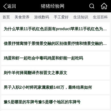
猪猪经验网
返回
首页
美食营养
游戏数码
手工爱好
生活知识
生活百科
为什么苹果11手机红色后面有product苹果11手机红色为什么后面有product
借景抒情寓情于景情景交融的区别借景抒情和情景交融的区别
鸡蛋和虾一起吃会中毒吗鸡蛋和虾能一起吃吗
则牛羊何择焉翻译齐桓晋文之事原文
男子入职2小时猝死家属索赔140万，最终结果如何
豫S是哪里的车牌号豫S是哪个地区的车牌号