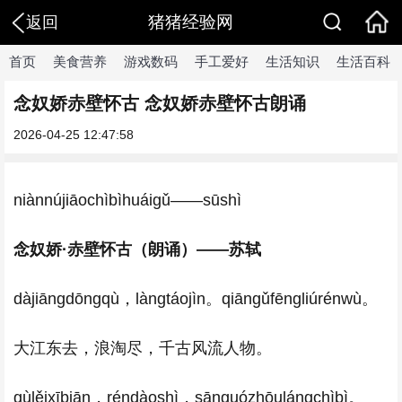
猪猪经验网
返回
首页
美食营养
游戏数码
手工爱好
生活知识
生活百科
念奴娇赤壁怀古 念奴娇赤壁怀古朗诵
2026-04-25 12:47:58
niànnújiāochìbìhuáigǔ——sūshì
念奴娇·赤壁怀古（朗诵）——苏轼
dàjiāngdōngqù，làngtáojìn。qiāngǔfēngliúrénwù。
大江东去，浪淘尽，千古风流人物。
gùlěixībiān，réndàoshì，sānguózhōulángchìbì。