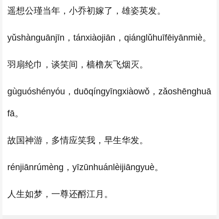
遥想公瑾当年，小乔初嫁了，雄姿英发。
yǔshànguānjīn，tánxiàojiān，qiánglǔhuīfēiyānmiè。
羽扇纶巾，谈笑间，樯橹灰飞烟灭。
gùguóshényóu，duōqíngyīngxiàowǒ，zǎoshēnghuā
fā。
故国神游，多情应笑我，早生华发。
rénjiānrúmèng，yīzūnhuánlèijiāngyuè。
人生如梦，一尊还酹江月。