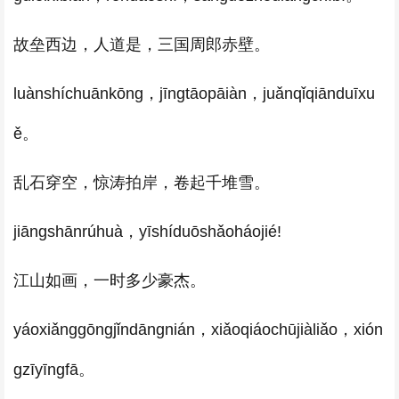
故垒西边，人道是，三国周郎赤壁。
luànshíchuānkōng，jīngtāopāiàn，juǎnqǐqiānduīxu
ě。
乱石穿空，惊涛拍岸，卷起千堆雪。
jiāngshānrúhuà，yīshíduōshǎoháojié!
江山如画，一时多少豪杰。
yáoxiǎnggōngjǐndāngnián，xiǎoqiáochūjiàliǎo，xión
gzīyīngfā。