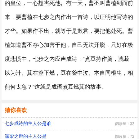
的皇位，一心想害死他。有一天，曹丕叫曹植到面前
来，要曹植在七步之内作出一首诗，以证明他写诗的
才华。如果作不出，就等于是欺君，要把他处死。曹
植知道曹丕存心加害于他，自己无法开脱，只好在极
度悲愤中，七步之内应声成诗：“煮豆持作羹，漉菽
以为汁。萁在釜下燃，豆在釜中泣。本自同根生，相
煎何太急？”这就是成语煮豆燃萁的故事。
猜你喜欢
七步成诗的主人公是谁
阅读量：32
濠梁之辩的主人公是
阅读量：72