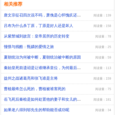
相关推荐
唐文宗征召四次说不吗，萧俛是心怀愧疚还是居功自傲
阅读量：139
吕布为什么杀丁原，丁原是好人还是坏人
阅读量：158
从紫禁城到故宫：皇帝居所的历史转变
阅读量：78
憧憬与残酷：甄嬛的爱情之旅
阅读量：25
夏朝统治为何被中断，夏朝统治被中断的原因
阅读量：59
秦始皇死前遗诏是让谁继承皇位，为何最后是胡亥继位
阅读量：113
益州之战诸葛亮和张飞谁是主将
阅读量：159
曹植最终怎么死的，曹植被谁害死的
阅读量：75
​岳飞死后秦桧是如何处置他的妻子和女儿的，秦桧怎么处置岳飞家人的
阅读量：181
如果老八得到邬先生的帮助能否成功呢
阅读量：34