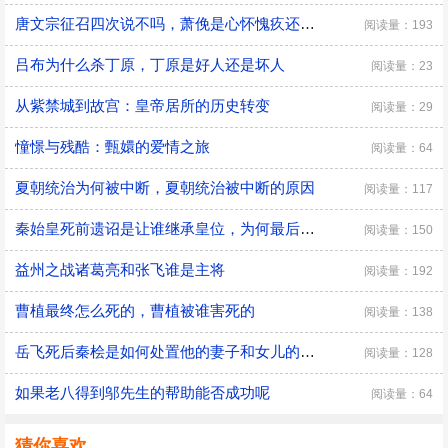
唐文宗征召四次说不吗，萧俛是心怀愧疚还是居功自傲
阅读量：193
吕布为什么杀丁原，丁原是好人还是坏人
阅读量：23
从紫禁城到故宫：皇帝居所的历史转变
阅读量：29
憧憬与残酷：甄嬛的爱情之旅
阅读量：64
夏朝统治为何被中断，夏朝统治被中断的原因
阅读量：117
秦始皇死前遗诏是让谁继承皇位，为何最后是胡亥继位
阅读量：150
益州之战诸葛亮和张飞谁是主将
阅读量：192
曹植最终怎么死的，曹植被谁害死的
阅读量：138
​岳飞死后秦桧是如何处置他的妻子和女儿的，秦桧怎么处置岳飞家人的
阅读量：128
如果老八得到邬先生的帮助能否成功呢
阅读量：64
猜你喜欢