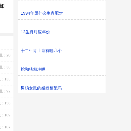
如
1994年属什么生肖配对
12生肖对应年份
十二生肖土肖有哪几个
量：20
量：36
蛇和猪相冲吗
：133
男鸡女鼠的婚姻相配吗
量：92
：156
：109
：107