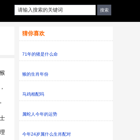
猜你喜欢
71年的猪是什么命
猴
猴的生肖年份
，
马鸡相配吗
。
属蛇人今年的运势
士
理
今年24岁属什么生肖配对