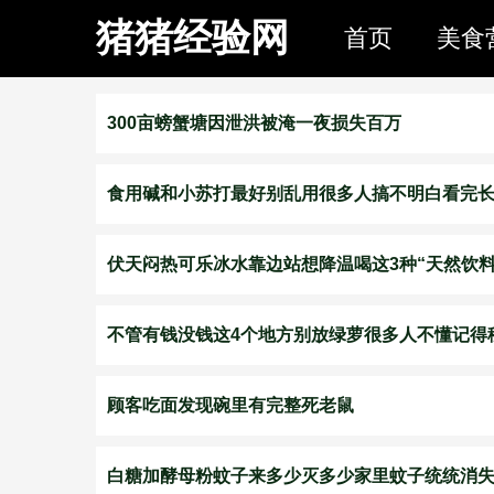
猪猪经验网
首页
美食
300亩螃蟹塘因泄洪被淹一夜损失百万
食用碱和小苏打最好别乱用很多人搞不明白看完
伏天闷热可乐冰水靠边站想降温喝这3种“天然饮料
不管有钱没钱这4个地方别放绿萝很多人不懂记得
顾客吃面发现碗里有完整死老鼠
白糖加酵母粉蚊子来多少灭多少家里蚊子统统消