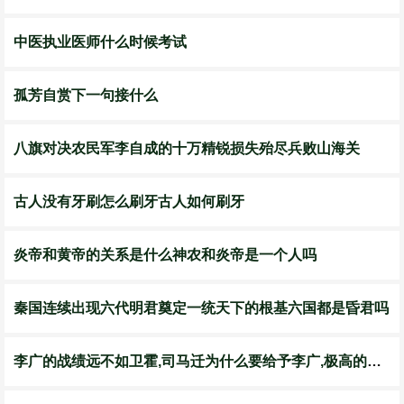
中医执业医师什么时候考试
孤芳自赏下一句接什么
八旗对决农民军李自成的十万精锐损失殆尽兵败山海关
古人没有牙刷怎么刷牙古人如何刷牙
​炎帝和黄帝的关系是什么神农和炎帝是一个人吗
秦国连续出现六代明君奠定一统天下的根基六国都是昏君吗
李广的战绩远不如卫霍,司马迁为什么要给予李广,极高的赞誉