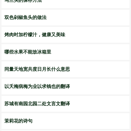
马兰头的保存方法
双色剁椒鱼头的做法
烤肉时加柠檬汁，健康又美味
哪些水果不能放冰箱里
同量天地宽共度日月长什么意思
以夭梅病梅为业以求钱也的翻译
苏城有南园北园二处文言文翻译
茉莉花的诗句