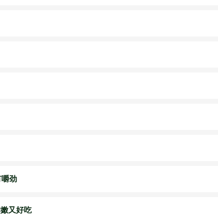
有嚼劲
鲜嫩又好吃