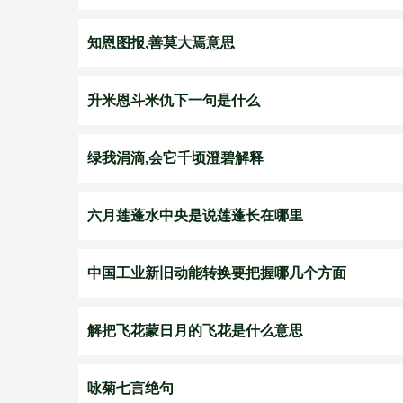
知恩图报,善莫大焉意思
升米恩斗米仇下一句是什么
绿我涓滴,会它千顷澄碧解释
六月莲蓬水中央是说莲蓬长在哪里
中国工业新旧动能转换要把握哪几个方面
解把飞花蒙日月的飞花是什么意思
咏菊七言绝句