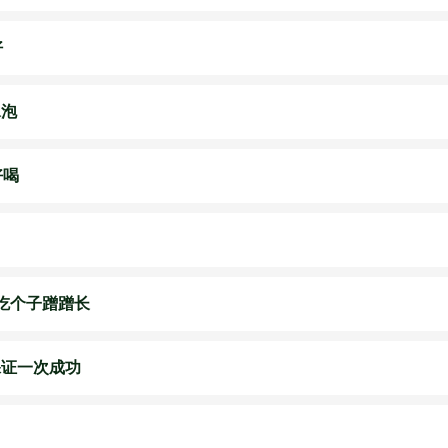
好
水泡
好喝
吃个子蹭蹭长
保证一次成功