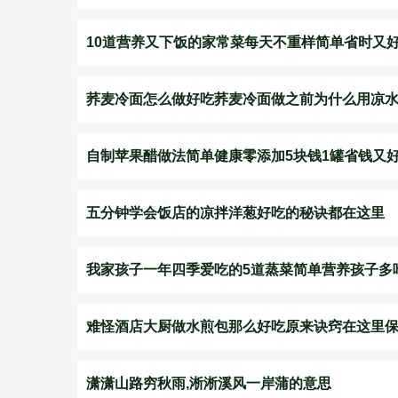
10道营养又下饭的家常菜每天不重样简单省时又
荞麦冷面怎么做好吃荞麦冷面做之前为什么用凉
自制苹果醋做法简单健康零添加5块钱1罐省钱又
五分钟学会饭店的凉拌洋葱好吃的秘诀都在这里
我家孩子一年四季爱吃的5道蒸菜简单营养孩子多
难怪酒店大厨做水煎包那么好吃原来诀窍在这里
潇潇山路穷秋雨,淅淅溪风一岸蒲的意思