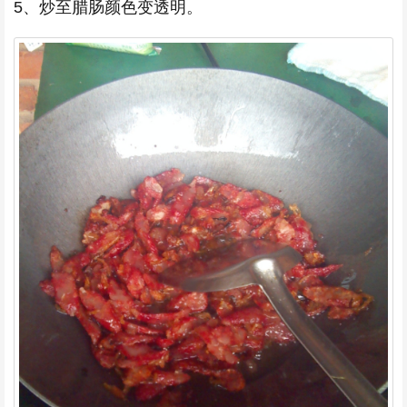
5、炒至腊肠颜色变透明。