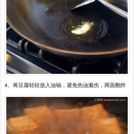
4、将豆腐轻轻放入油锅，避免热油溅伤，两面翻炸