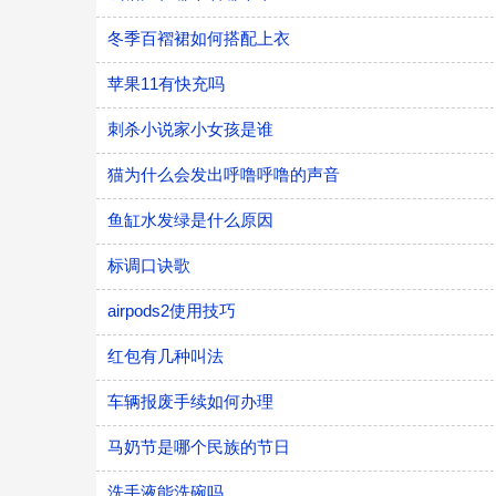
冬季百褶裙如何搭配上衣
苹果11有快充吗
刺杀小说家小女孩是谁
猫为什么会发出呼噜呼噜的声音
鱼缸水发绿是什么原因
标调口诀歌
airpods2使用技巧
红包有几种叫法
车辆报废手续如何办理
马奶节是哪个民族的节日
洗手液能洗碗吗