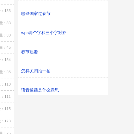
：133
哪些国家过春节
量：83
wps两个字和三个字对齐
量：30
量：45
春节起源
：184
怎样关闭拍一拍
量：35
：110
语音通话是什么意思
：111
：115
：173
量：75