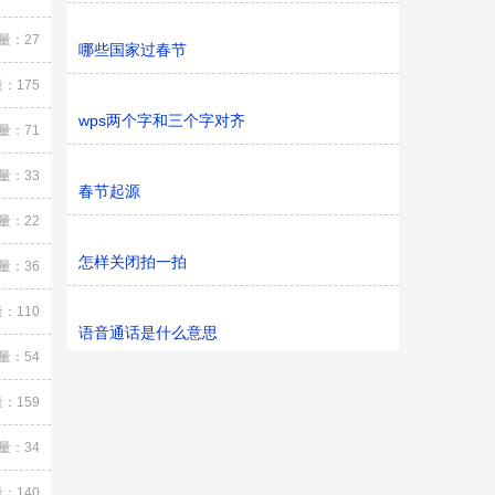
量：27
哪些国家过春节
：175
wps两个字和三个字对齐
量：71
量：33
春节起源
量：22
怎样关闭拍一拍
量：36
：110
语音通话是什么意思
量：54
：159
量：34
：140