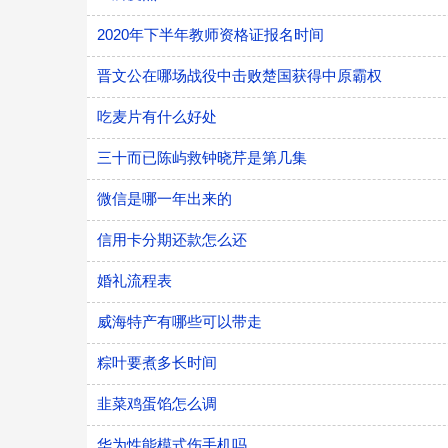
2020年下半年教师资格证报名时间
晋文公在哪场战役中击败楚国获得中原霸权
吃麦片有什么好处
三十而已陈屿救钟晓芹是第几集
微信是哪一年出来的
信用卡分期还款怎么还
婚礼流程表
威海特产有哪些可以带走
粽叶要煮多长时间
韭菜鸡蛋馅怎么调
华为性能模式伤手机吗