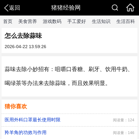
猪猪经验网
返回
首页
美食营养
游戏数码
手工爱好
生活知识
生活百科
怎么去除蒜味
2026-04-22 13:59:26
蒜味去除小妙招有：咀嚼口香糖、刷牙、饮用牛奶、
喝绿茶等办法来去除蒜味，而且效果明显。
猜你喜欢
医用外科口罩最长使用时限
阅读量：124
羚羊角的功效与作用
阅读量：146