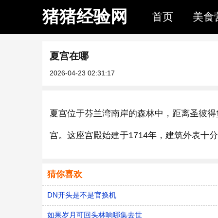
猪猪经验网
首页
美食
夏宫在哪
2026-04-23 02:31:17
夏宫位于芬兰湾南岸的森林中，距离圣彼得
宫。这座宫殿始建于1714年，建筑外表十
猜你喜欢
DN开头是不是官换机
如果岁月可回头林响哪集去世