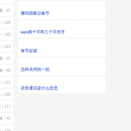
量：57
哪些国家过春节
：128
wps两个字和三个字对齐
：185
：113
春节起源
量：57
怎样关闭拍一拍
量：90
：116
语音通话是什么意思
：156
：117
量：40
：170