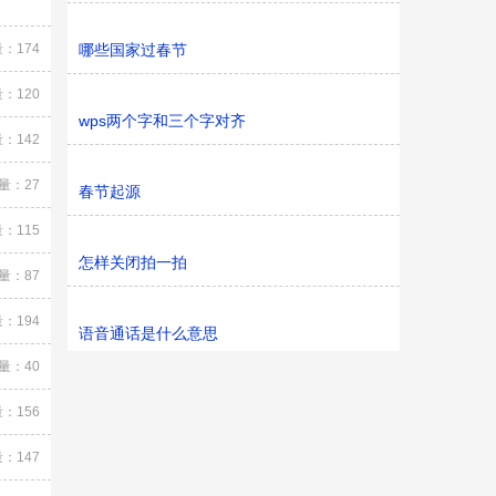
：174
哪些国家过春节
：120
wps两个字和三个字对齐
：142
量：27
春节起源
：115
怎样关闭拍一拍
量：87
：194
语音通话是什么意思
量：40
：156
：147