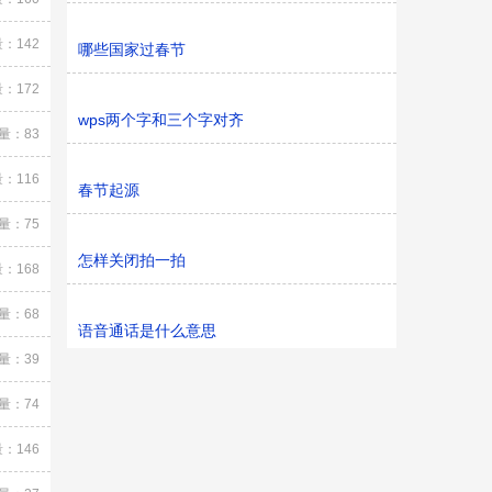
：142
哪些国家过春节
：172
wps两个字和三个字对齐
量：83
：116
春节起源
量：75
怎样关闭拍一拍
：168
量：68
语音通话是什么意思
量：39
量：74
：146