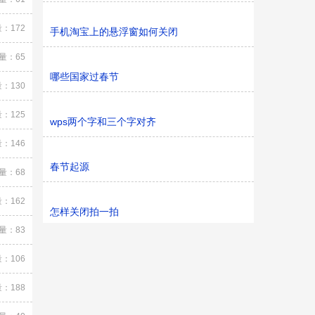
：172
手机淘宝上的悬浮窗如何关闭
量：65
哪些国家过春节
：130
：125
wps两个字和三个字对齐
：146
春节起源
量：68
：162
怎样关闭拍一拍
量：83
：106
：188