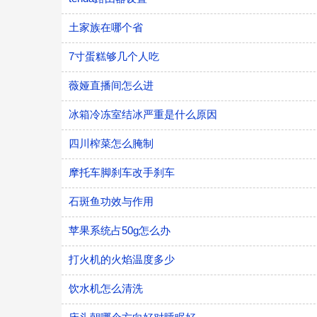
土家族在哪个省
7寸蛋糕够几个人吃
薇娅直播间怎么进
冰箱冷冻室结冰严重是什么原因
四川榨菜怎么腌制
摩托车脚刹车改手刹车
石斑鱼功效与作用
苹果系统占50g怎么办
打火机的火焰温度多少
饮水机怎么清洗