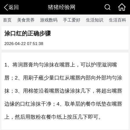
猪猪经验网
返回
首页
美食营养
游戏数码
手工爱好
生活知识
生活百科
涂口红的正确步骤
2026-04-22 07:51:38
1、将润唇膏均匀涂抹在嘴唇上，可以护理滋润嘴
唇；2、用刷子蘸少量口红从嘴唇内部向外部均匀涂
抹；3、用棉签沿着嘴唇边缘涂抹几下，将超出嘴唇
边缘的口红涂抹干净；4、取单层的餐巾纸垫在嘴唇
上，然后用散粉在餐巾纸上按压几下即可。