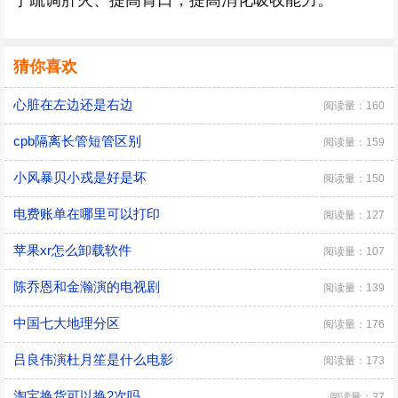
于疏调肝火、提高胃口，提高消化吸收能力。
猜你喜欢
心脏在左边还是右边
阅读量：160
cpb隔离长管短管区别
阅读量：159
小风暴贝小戎是好是坏
阅读量：150
电费账单在哪里可以打印
阅读量：127
苹果xr怎么卸载软件
阅读量：107
陈乔恩和金瀚演的电视剧
阅读量：139
中国七大地理分区
阅读量：176
吕良伟演杜月笙是什么电影
阅读量：173
淘宝换货可以换2次吗
阅读量：37