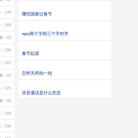
：148
哪些国家过春节
：189
wps两个字和三个字对齐
量：63
：158
春节起源
：101
怎样关闭拍一拍
量：62
：125
语音通话是什么意思
量：55
：149
：106