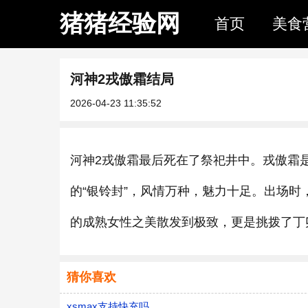
猪猪经验网
首页
美食
河神2戎傲霜结局
2026-04-23 11:35:52
河神2戎傲霜最后死在了祭祀井中。戎傲霜
的“银铃封”，风情万种，魅力十足。出场
的成熟女性之美散发到极致，更是挑拨了丁
猜你喜欢
xsmax支持快充吗