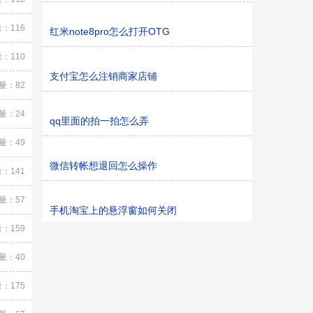
：116
红米note8pro怎么打开OTG
：110
支付宝怎么注销商家店铺
量：82
量：24
qq里面的拍一拍怎么弄
量：49
微信转帐想退回怎么操作
：141
量：57
手机淘宝上的悬浮窗如何关闭
：159
量：40
：175