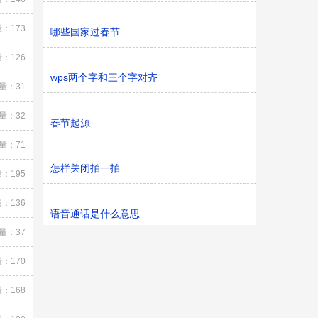
：173
哪些国家过春节
：126
wps两个字和三个字对齐
量：31
量：32
春节起源
量：71
怎样关闭拍一拍
：195
：136
语音通话是什么意思
量：37
：170
：168