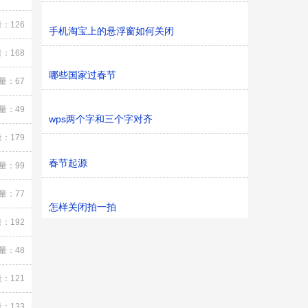
：126
手机淘宝上的悬浮窗如何关闭
：168
哪些国家过春节
量：67
量：49
wps两个字和三个字对齐
：179
春节起源
量：99
量：77
怎样关闭拍一拍
：192
量：48
：121
：133