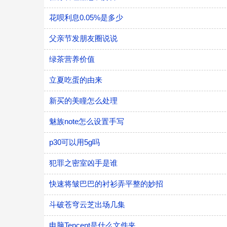
花呗利息0.05%是多少
父亲节发朋友圈说说
绿茶营养价值
立夏吃蛋的由来
新买的美瞳怎么处理
魅族note怎么设置手写
p30可以用5g吗
犯罪之密室凶手是谁
快速将皱巴巴的衬衫弄平整的妙招
斗破苍穹云芝出场几集
电脑Tencent是什么文件夹