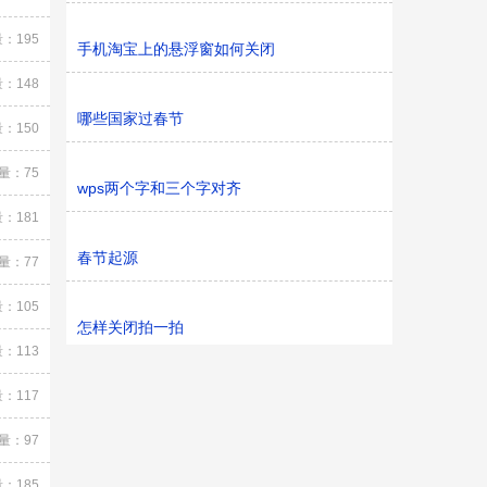
：195
手机淘宝上的悬浮窗如何关闭
：148
哪些国家过春节
：150
量：75
wps两个字和三个字对齐
：181
春节起源
量：77
：105
怎样关闭拍一拍
：113
：117
量：97
：185