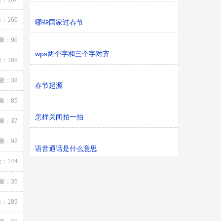
：160
哪些国家过春节
量：90
wps两个字和三个字对齐
：165
量：38
春节起源
量：85
怎样关闭拍一拍
量：37
量：92
语音通话是什么意思
：144
量：35
：189