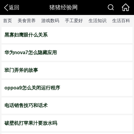
猪猪经验网
返回
首页
美食营养
游戏数码
手工爱好
生活知识
生活百科
黑寡妇鹰眼什么关系
华为nova7怎么隐藏应用
班门弄斧的故事
oppoa9怎么关闭运行程序
电话销售技巧和话术
破壁机打苹果汁要放水吗