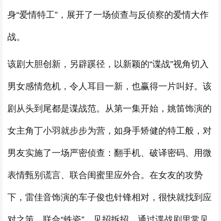
身“爱情特工”，展开了一场侦查与反侦察的爱情大作
战。
该剧大胆创新，另辟蹊径，以新颖的“谍战”视角切入
男女感情危机，令人耳目一新，也赢得一片叫好。该
剧从头到尾都是谍战范。从第一集开始，姚笛饰演的
女主角丁小羽就步步为营，如身手矫健的特工般，对
男友实施了一场严密侦查：翻手机、破译密码、用微
表情甄别谎言、联合闺蜜里应外合。在女友的攻势
下，雷佳音饰演的车子俊也针锋相对，很快就找到应
对之策，联合“铁瓷”，见招拆招。通过谍战剧里常见