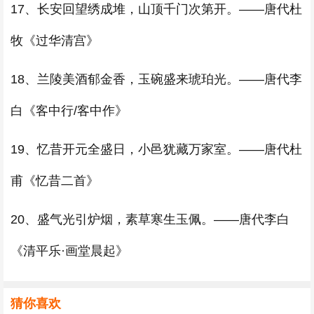
17、长安回望绣成堆，山顶千门次第开。——唐代杜
牧《过华清宫》
18、兰陵美酒郁金香，玉碗盛来琥珀光。——唐代李
白《客中行/客中作》
19、忆昔开元全盛日，小邑犹藏万家室。——唐代杜
甫《忆昔二首》
20、盛气光引炉烟，素草寒生玉佩。——唐代李白
《清平乐·画堂晨起》
猜你喜欢