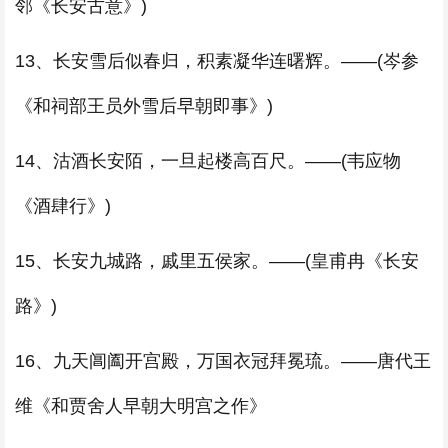
邻《长安古意》)
13、长安雪后似春归，积素凝华连曙辉。——(岑参
《和祠部王员外雪后早朝即事》)
14、沽酒长安陌，一旦起楼高百尺。——(韦应物
《酒肆行》)
15、长安九城路，戚里五侯家。——(皇甫冉《长安
路》)
16、九天阊阖开宫殿，万国衣冠拜冕琉。——唐代王
维《和贾舍人早朝大明宫之作》