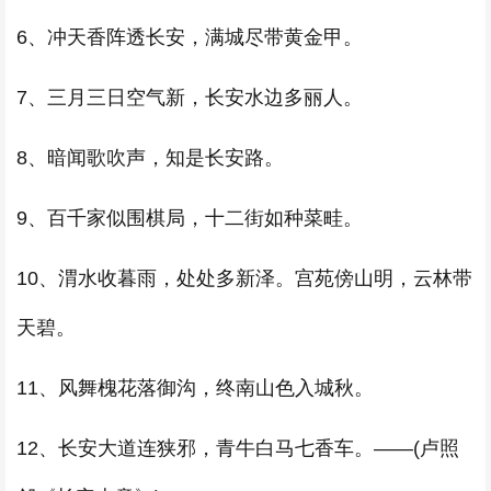
6、冲天香阵透长安，满城尽带黄金甲。
7、三月三日空气新，长安水边多丽人。
8、暗闻歌吹声，知是长安路。
9、百千家似围棋局，十二街如种菜畦。
10、渭水收暮雨，处处多新泽。宫苑傍山明，云林带
天碧。
11、风舞槐花落御沟，终南山色入城秋。
12、长安大道连狭邪，青牛白马七香车。——(卢照