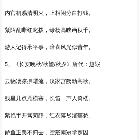
内官初赐清明火，上相闲分白打钱。
紫陌乱嘶红叱拨，绿杨高映画秋千。
游人记得承平事，暗喜风光似昔年。
5、《长安晚秋/秋望/秋夕》唐代：赵嘏
云物凄凉拂曙流，汉家宫阙动高秋。
残星几点雁横塞，长笛一声人倚楼。
紫艳半开篱菊静，红衣落尽渚莲愁。
鲈鱼正美不归去，空戴南冠学楚囚。