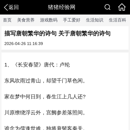
猪猪经验网
返回
首页
美食营养
游戏数码
手工爱好
生活知识
生活百科
描写唐朝繁华的诗句 关于唐朝繁华的诗句
2026-04-26 11:16:39
1、《长安春望》唐代：卢纶
东风吹雨过青山，却望千门草色闲。
家在梦中何日到，春生江上几人还?
川原缭绕浮云外，宫阙参差落照间。
谁念为儒逢世难，独将衰鬓客秦关。